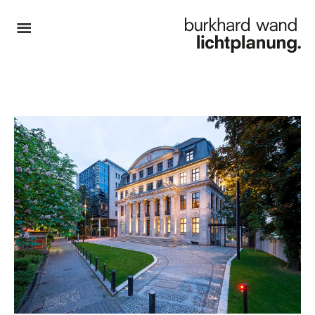
Zur
Zum
Hauptnavigation
Inhalt
springen
springen
Lichtplanung
–
Hamburg